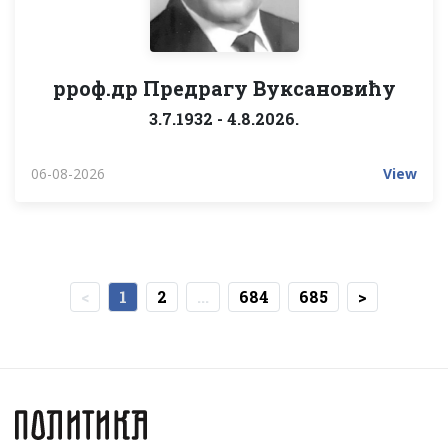
pроф.др Предрагу Вуксановићу
3.7.1932 - 4.8.2026.
06-08-2026
View
<
1
2
...
684
685
>