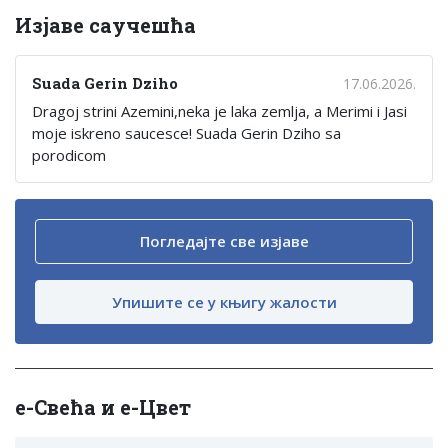
Изјаве саучешћа
Suada Gerin Dziho
17.06.2026.
Dragoj strini Azemini,neka je laka zemlja, a Merimi i Jasi
moje iskreno saucesce! Suada Gerin Dziho sa
porodicom
Погледајте све изјаве
Упишите се у књигу жалости
е-Свећа и е-Цвет