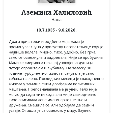
Аземина Халиловић
Нана
10.7.1935 - 9.6.2026.
Драги пријатељи и родбино моја мама је
преминула 9. јуна у присуству неговатељице коју је
највише волела. Мирно, тихо, удобно, без грча,
само се осмехнула и задремала. Није се пробудила.
Мама се смирила и нека јој упокојења душица
путује опроштајем и љубављу. На заласку 90.
године турбулентног живота, сачувала је само
сећања на лепо. Последњих месеци је свакодневно
живела у замишљеним догађајима позитивних
маштања. Препозналавала ме је увек. Тело није
могло да седи нити хода али ми је свакодневно
тихо описивала лепе имагинарне шетње и
дружења. Смешила се. Али одбијала да седи и
устаје. Отишла је са осмехом, у миру. Заувек.