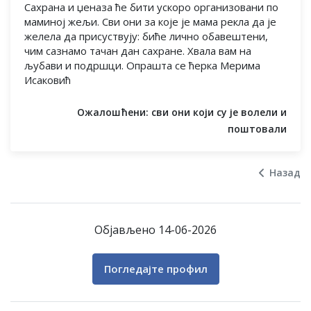
Сахрана и џеназа ће бити ускоро организовани по
маминој жељи. Сви они за које је мама рекла да је
желела да присуствују: биће лично обавештени,
чим сазнамо тачан дан сахране. Хвала вам на
љубави и подршци. Опрашта се ћерка Мерима
Исаковић
Ожалошћени: сви они који су је волели и
поштовали
Назад
Објављено 14-06-2026
Погледајте профил