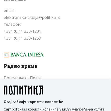
email:
elektronska-citulja@politika.rs
телефон:
+381 (0)11 330-1201
+381 (0)11 330-1259
Радно време
Понедељак - Петак
од 09 до 17 часова
Cубота - Недеља
од 09 до 17 часова
Овај веб сајт користи колачиће
Сајт politika.rs користи колачиће у циљу унапређења услуга