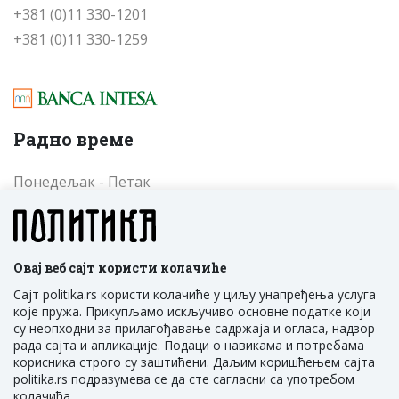
+381 (0)11 330-1201
+381 (0)11 330-1259
Радно време
Понедељак - Петак
од 09 до 17 часова
Cубота - Недеља
од 09 до 17 часова
Овај веб сајт користи колачиће
Сајт politika.rs користи колачиће у циљу унапређења услуга
које пружа. Прикупљамо искључиво основне податке који
су неопходни за прилагођавање садржаја и огласа, надзор
рада сајта и апликације. Подаци о навикама и потребама
корисника строго су заштићени. Даљим коришћењем сајта
politika.rs подразумева се да сте сагласни са употребом
ПОЛИТИКА НМ Д.О.О. Београд, Трг Политика 1,
колачића.