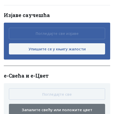
Изјаве саучешћа
Погледајте све изјаве
Упишите се у књигу жалости
е-Свећа и е-Цвет
Погледајте све
Запалите свећу или положите цвет