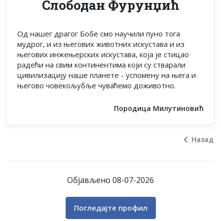
Слободан Фурунџић
Од нашег драгог Бобе смо научили пуно тога
мудрог, и из његових животних искустава и из
његових инжењерских искустава, која је стицао
радећи на свим континентима који су стварали
цивилизацију наше планете - успомену на њега и
његово човекољубље чуваћемо доживотно.
Породица Милутиновић
Назад
Објављено 08-07-2026
Погледајте профил