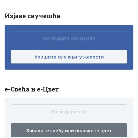
Изјаве саучешћа
Погледајте све изјаве
Упишите се у књигу жалости
е-Свећа и е-Цвет
Погледајте све
Запалите свећу или положите цвет