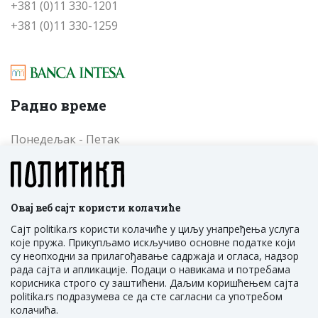
+381 (0)11 330-1201
+381 (0)11 330-1259
Радно време
Понедељак - Петак
од 09 до 17 часова
Cубота - Недеља
од 09 до 17 часова
Овај веб сајт користи колачиће
Сајт politika.rs користи колачиће у циљу унапређења услуга
које пружа. Прикупљамо искључиво основне податке који
су неопходни за прилагођавање садржаја и огласа, надзор
рада сајта и апликације. Подаци о навикама и потребама
корисника строго су заштићени. Даљим коришћењем сајта
politika.rs подразумева се да сте сагласни са употребом
ПОЛИТИКА НМ Д.О.О. Београд, Трг Политика 1,
колачића.