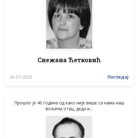
Снежана Ћетковић
26-07-2026
Погледај
Прошло је 40 година од како није више са нама наш
вољени отац, деда и...