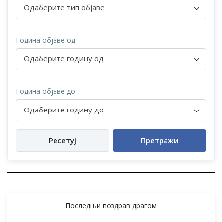
Одаберите тип објаве
Година објаве од
Одаберите годину од
Година објаве до
Одаберите годину до
Ресетуј
Претражи
Последњи поздрав драгом