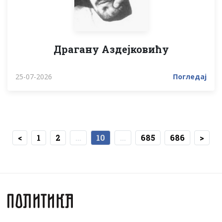
Драгану Аздејковићу
25-07-2026
Погледај
<
1
2
...
10
...
685
686
>