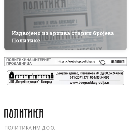
укључујући е-маил адресу и податке о
приступу и коришћењу wеб странице
„www.citulje.politika.rs“. Прихватањем
ових општих услова, Корисник услуга се
Издвојено из архива старих бројева
обавезује и потврђује Изјаву, да испуњен
Политике
образац сагласности (Декларацију) у
погледу објаве, обраде, чувања и
администрирања података који подлежу
регулативи Закона о заштити података о
личности, достави препорученом
поштом Пружаоцу услуга, на следећу
адресу: („Политика новине и магазини“
д.о.о. Београд, Трг Политика бр. 1 – за
Продукцију.)
- да изврши плаћање поруџбине за
објаву, при чему ће објава бити
објављена у штампаном издању
ПОЛИТИКА НМ Д.О.О.
„Политика“.