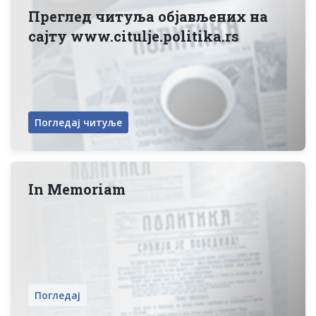
значи прихватање услова у погледу
Преглед читуља објављених на
међусобних права и обавеза поводом
сајту www.citulje.politika.rs
наручивања услуга у складу са општим
условима. У погледу садржаја портала
„www.citulje.politika.rs“ исти представља
творевину аутора подложну заштити
Погледај читуље
ауторских и сродних права у складу са
позитивним прописима.
Свако неовлашћено коришћење целине
In Memoriam
или дела порталa „www.citulje.politika.rs“
супротно овим општим условима и
позитивним прописима забрањено је,
посебно: неовлашћено умножавање,
копирање, прерада или дистрибуција, у
којим случајевима је подложно судској
Погледај
заштити.