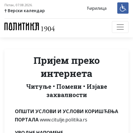
Петак, 07.08.2026.
Ћирилица
Верски календар
Пријем преко
интернета
Читуље • Помени • Изјаве
захвалности
ОПШТИ УСЛОВИ И УСЛОВИ КОРИШЋЕЊА
ПОРТАЛА
www.citulje.politika.rs
УВОДНЕ НАПОМЕНЕ