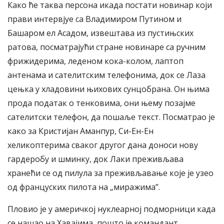
Како ће таква персона икада постати новинар који
прави интервјуе са Владимиром Путином и
Башаром ел Асадом, извештава из пустињских
ратова, посматрајући стране новинаре са ручним
фрижидерима, леденом кока-колом, лаптоп
антенама и сателитским телефонима, док се Лаза
цењка у хладовини њихових сунцобрана. Он њима
прода податак о тенковима, они њему позајме
сателитски телефон, да пошаље текст. Посматрао је
како за Кристијан Аманпур, Си-Ен-Ен
хеликоптерима сваког другог дана доноси нову
гардеробу и шминку, док Лаки преживљава
хранећи се од пилула за преживљавање које је узео
од француских пилота на „миражима”.
Пловио је у америчкој нуклеарној подморници када
се нашао на Хавајима, пошто је командант