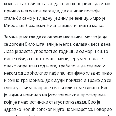
колега, како би показао да се ипак појавио, да ипак
прича о њему није легенда, да он ипак постоји,
стале би само у ту једну, једину реченицу. Умро је
Мирослав Лазански. Ништа више и ништа мање.
Земља је могла да се окрене наопачке, могло је да
се догоди било шта, али је његов одлазак вест дана.
Лаза је заиста упропастио годишњи одмор, нешто
више себи, а нешто мање мени, јер уместо да се
овако опраштам од њега, требало је да седимо у
неком од дорћолских кафића, испијамо хладно пиво
и сочно трачаримо, док људи прилазе и траже да се
сликају с њим, направе селфи или томе слично. Био
је једини новинар на југословенским просторима
који је имао истински статус поп-звезде. Био је
Здравко Чолић српског и југо новинарства. Говорио