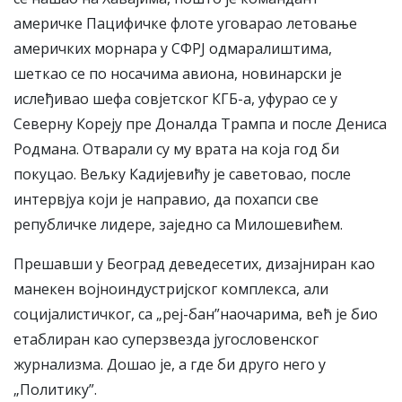
америчке Пацифичке флоте уговарао летовање
америчких морнара у СФРЈ одмаралиштима,
шеткао се по носачима авиона, новинарски је
ислеђивао шефа совјетског КГБ-а, уфурао се у
Северну Кореју пре Доналда Трампа и после Дениса
Родмана. Отварали су му врата на која год би
покуцао. Вељку Кадијевићу је саветовао, после
интервјуа који је направио, да похапси све
републичке лидере, заједно са Милошевићем.
Прешавши у Београд деведесетих, дизајниран као
манекен војноиндустријског комплекса, али
социјалистичког, са „реј-бан”наочарима, већ је био
етаблиран као суперзвезда југословенског
журнализма. Дошао је, а где би друго него у
„Политику”.