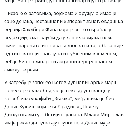
ми је: био је Србин, југоносталгичар и југотрагичар!
Писао је о ратовима, војскама и оружју, а имао је
срце дечака, несташног и хиперактивног, овдашња
верзија Хаклбери Фина који је ретко свраћао у
редакцију, сматрајући да у канцеларијама нема
ничег нарочито инспиративног за њега, а Лаза није
од типова који трагају за изгубљеним временом,
већ је био новинарски акциони херој у правом
смислу те речи.
У Загребу је започео његов дуг новинарски марш.
Почело је овако. Седело је неко друштванце у
загребачком кафићу „Звечка”, међу њима је био
Денис Куљиш који је већ радио у „Полету”.
Дискутовали су о Легији странаца. Млади Мирослав
им је рекао да лупетају глупости, а Денис му је