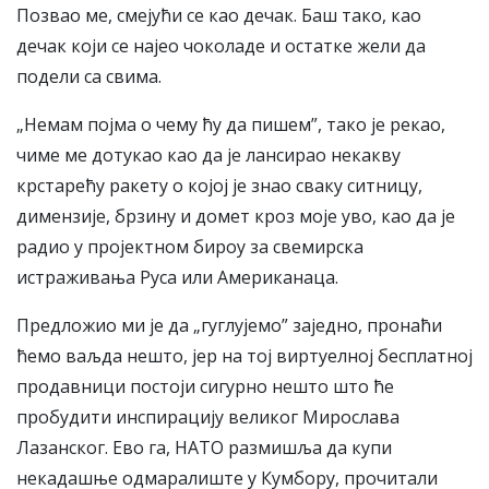
Позвао ме, смејући се као дечак. Баш тако, као
дечак који се најео чоколаде и остатке жели да
подели са свима.
„Немам појма о чему ћу да пишем”, тако је рекао,
чиме ме дотукао као да је лансирао некакву
крстарећу ракету о којој је знао сваку ситницу,
димензије, брзину и домет кроз моје уво, као да је
радио у пројектном бироу за свемирска
истраживања Руса или Американаца.
Предложио ми је да „гуглујемо” заједно, пронаћи
ћемо ваљда нешто, јер на тој виртуелној бесплатној
продавници постоји сигурно нешто што ће
пробудити инспирацију великог Мирослава
Лазанског. Ево га, НАТО размишља да купи
некадашње одмаралиште у Кумбору, прочитали