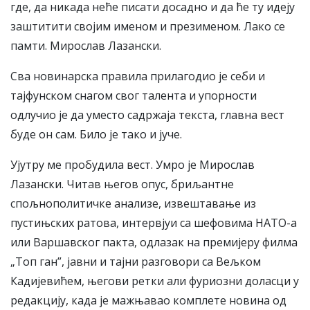
где, да никада неће писати досадно и да ће ту идеју
заштитити својим именом и презименом. Лако се
памти. Мирослав Лазански.
Сва новинарска правила прилагодио је себи и
тајфунском снагом свог талента и упорности
одлучио је да уместо садржаја текста, главна вест
буде он сам. Било је тако и јуче.
Ујутру ме пробудила вест. Умро је Мирослав
Лазански. Читав његов опус, бриљантне
спољнополитичке анализе, извештавање из
пустињских ратова, интервјуи са шефовима НАТО-а
или Варшавског пакта, одлазак на премијеру филма
„Топ ган”, јавни и тајни разговори са Вељком
Кадијевићем, његови ретки али фуриозни доласци у
редакцију, када је мажњавао комплете новина од