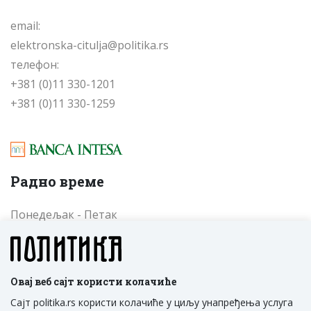
email:
elektronska-citulja@politika.rs
телефон:
+381 (0)11 330-1201
+381 (0)11 330-1259
Радно време
Понедељак - Петак
од 09 до 17 часова
Cубота - Недеља
од 09 до 17 часова
Овај веб сајт користи колачиће
Сајт politika.rs користи колачиће у циљу унапређења услуга