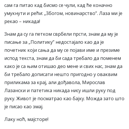
сам га питао кад бисмо се чули, кад ће коначно
умукнути и рећи: „Збогом, новинарство”. Лаза ми је
рекао – никада!
Знам да су га петком сврбели прсти, знам да му је
писање за „Политику” недостајало као да је
почетник који сања да му се појави име и презиме
испод текста, знам да би сада требало да поменем
како је са њим отишао део мене и свих нас, знам да
би требало дописати нешто пригодно у оваквим
приликама за крај, али дођавола, Мирослав
Лазански и патетика никада нису ишли руку под
руку. Живот је посматрао као бајку. Можда зато што
је писао као змај.
Лаку ноћ, мајсторе!