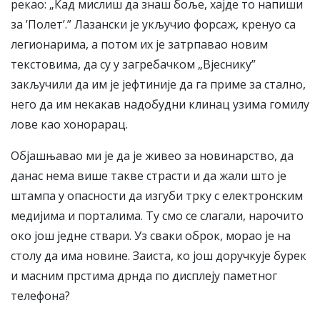
рекао: „Кад мислиш да знаш боље, хајде то напиши
за ’Полет’.” Лазански је укључио форсаж, кренуо са
легионарима, а потом их је затрпавао новим
текстовима, да су у загребачком „Вјеснику”
закључили да им је јефтиније да га приме за стално,
него да им некакав надобудни клинац узима гомилу
лове као хонорарац.
Објашњавао ми је да је живео за новинарство, да
данас нема више такве страсти и да жали што је
штампа у опасности да изгуби трку с електронским
медијима и порталима. Ту смо се слагали, нарочито
око још једне ствари. Уз сваки оброк, морао је на
столу да има новине. Заиста, ко још доручкује бурек
и масним прстима дрнда по дисплеју паметног
телефона?