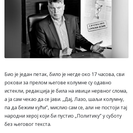
Био је један петак, било је негде око 17 часова, сви
рокови за прелом његове колумне су одавно
истекли, редакција је била на ивици нервног слома,
а ја сам чекао да се јави. „Дај, Лазо, шаљи колумну,
па да бежим кући”, мислио сам се, али не постоји тај
народни херој који би пустио „Политику” у суботу
без његовог текста.