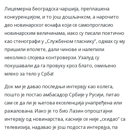
Лицемерна београдска чаршија, преплашена
конкуренцијом, и то још дошљачком, а нарочито
део новинарског еснафа који се самопрогласио
новинарским величинама, иако су писали поетично
као стенографи у „Службеном гласнику”, одмах су му
пришили еполете, дали чинове и налепили
неколико слојева контроверзи. Узалуд су
покушавали да га провуку кроз блато, омиљено
млеко за тело у Срба!
Док ми је давао последњи интервју као колега,
пошто је постао амбасадор Србије у Русији, питао
сам се да ли је његова екселенција унапређена или
ражалована. Иако је то био Лазин опроштајни
интервју од новинарства, касније се није „скидао” са
телевизија, надавао је још подоста интервјуа, па