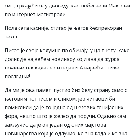
смо, тркајући се у двоседу, као побеснели Максови
по интернет магистрали.
Пола сата касније, стигао је његов беспрекоран
текст.
Писао је своје колумне по обичају, у цајтноту, како
доликује највећем новинару који зна да журка
почиње тек када се он појави. А највећи стиже
последњи!
Да ми је ова памет, пустио бих белу страну само с
његовим потписом и сликом, јер читаоци би
помислили да је то једна од његових генијалних
фора, нешто што је желео да поручи. Одавно сам
закључио да је он један од оних мајстора
новинарства који је одлучио, ко зна када и ко зна