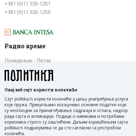
+381 (0)11 330-1201
+381 (0)11 330-1259
Радно време
Понедељак - Петак
од 09 до 17 часова
Cубота - Недеља
од 09 до 17 часова
Овај веб сајт користи колачиће
Сајт politika.rs користи колачиће у циљу унапређења услуга
које пружа. Прикупљамо искључиво основне податке који
су неопходни за прилагођавање садржаја и огласа, надзор
рада сајта и апликације. Подаци о навикама и потребама
корисника строго су заштићени. Даљим коришћењем сајта
politika.rs подразумева се да сте сагласни са употребом
ПОЛИТИКА НМ Д.О.О. Београд, Трг Политика 1,
колачића.