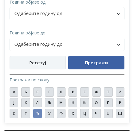
Година објаве од
Одаберите годину од
Година објаве до
Одаберите годину до
Ресетуј
Претражи
Претражи по слову
А
Б
В
Г
Д
Ђ
Е
Ж
З
И
Ј
К
Л
Љ
М
Н
Њ
О
П
Р
С
Т
Ћ
У
Ф
Х
Ц
Ч
Џ
Ш