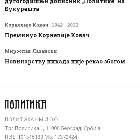
дугогодишњи дописник „Политике” из
Букурешта
Корнелије Ковач
|
1942 - 2022
Преминуо Корнелије Ковач
Мирослав Лазански
Новинарству никада није рекао збогом
ПОЛИТИКА НМ Д.О.О.
Трг Политика 1, 11000 Београд, Србија
ПИБ: 101516133 МБ: 17372424