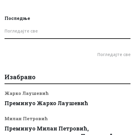
Последње
Погледајте све
Погледајте све
Изабрано
Жарко Лаушевић
Преминуо Жарко Лаушевић
Милан Петровић
Преминуо Милан Петровић,