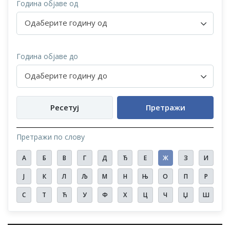
Година објаве од
Одаберите годину од
Година објаве до
Одаберите годину до
Ресетуј
Претражи
Претражи по слову
А
Б
В
Г
Д
Ђ
Е
Ж
З
И
Ј
К
Л
Љ
М
Н
Њ
О
П
Р
С
Т
Ћ
У
Ф
Х
Ц
Ч
Џ
Ш