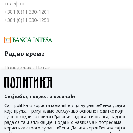
телефон:
+381 (0)11 330-1201
+381 (0)11 330-1259
Радно време
Понедељак - Петак
од 09 до 17 часова
Cубота - Недеља
од 09 до 17 часова
Овај веб сајт користи колачиће
Сајт politika.rs користи колачиће у циљу унапређења услуга
које пружа. Прикупљамо искључиво основне податке који
су неопходни за прилагођавање садржаја и огласа, надзор
рада сајта и апликације. Подаци о навикама и потребама
корисника строго су заштићени. Даљим коришћењем сајта