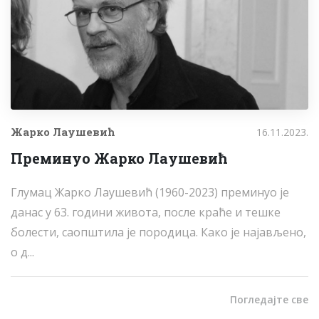
Жарко Лаушевић
16.11.2023.
Преминуо Жарко Лаушевић
Глумац Жарко Лаушевић (1960-2023) преминуо је
данас у 63. години живота, после краће и тешке
болести, саопштила је породица. Како је најављено,
о д...
Погледајте све