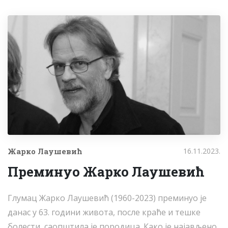
Жарко Лаушевић
16.11.2023.
Преминуо Жарко Лаушевић
Глумац Жарко Лаушевић (1960-2023) преминуо је
данас у 63. години живота, после краће и тешке
болести, саопштила је породица. Како је најављено,