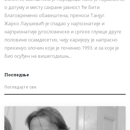
о датуму и месту сахране јавност ће бити
благовремено обавештена, преноси Танјуг.
Жарко Лаушевић је спадао у најпознатије и
најпризнатије југословенске и српске глумце друге
половине осамдесетих, чију каријеру је напрасно
прекинуо злочин који је починио 1993. и за који је
био осуђен на вишегодишњ...
Последње
Погледајте све